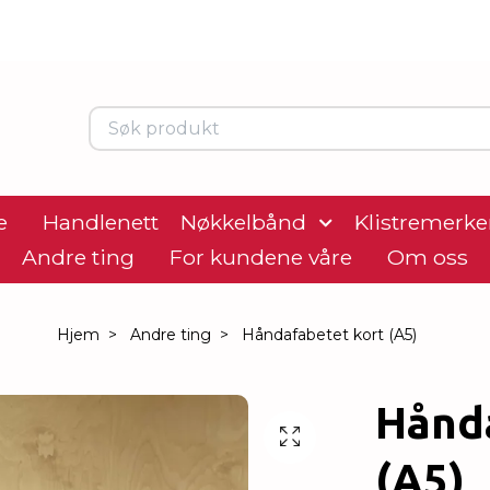
e
Handlenett
Nøkkelbånd
Klistremerke
Andre ting
For kundene våre
Om oss
Hjem
Andre ting
Håndafabetet kort (A5)
Hånd
(A5)