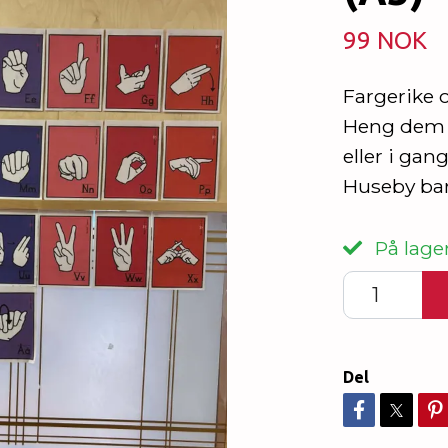
99 NOK
Fargerike 
Heng dem 
eller i gang
Huseby bar
På lager
Del