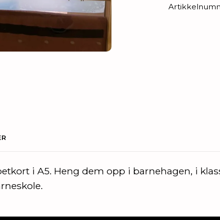
Artikkelnum
ER
tkort i A5. Heng dem opp i barnehagen, i klass
rneskole
.