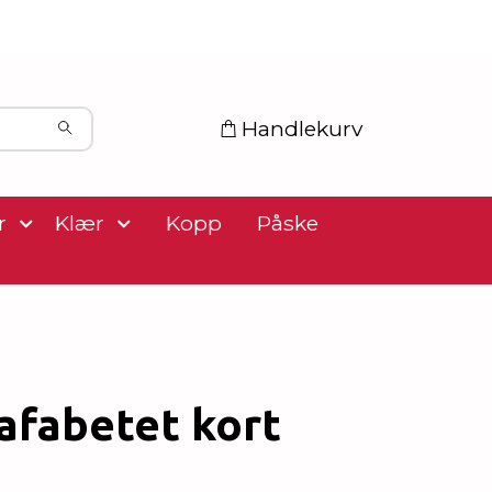
Handlekurv
r
Klær
Kopp
Påske
afabetet kort