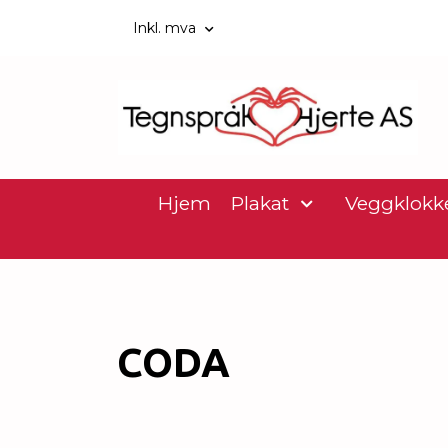
Inkl. mva
Hjem
Plakat
Veggklokk
CODA