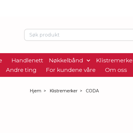
e
Handlenett
Nøkkelbånd
Klistremerke
Andre ting
For kundene våre
Om oss
Hjem
Klistremerker
CODA