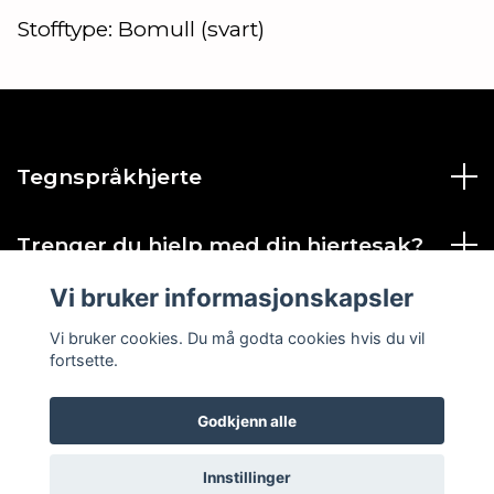
Stofftype: Bomull (svart)
Tegnspråkhjerte
Trenger du hjelp med din hjertesak?
Vi bruker informasjonskapsler
Sosiale medier
Vi bruker cookies. Du må godta cookies hvis du vil
fortsette.
Godkjenn alle
© 2026 Tegnspråkhjerte AS
Innstillinger