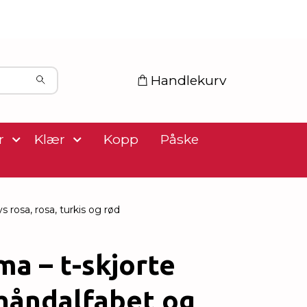
Handlekurv
r
Klær
Kopp
Påske
 rosa, rosa, turkis og rød
a – t-skjorte
håndalfabet og