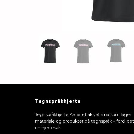
Tegnspråkhjerte
Tegnspråkhjerte AS er et aksjefirma som lager
materiale og produkter på tegnspråk – fordi det
en hjertesak.