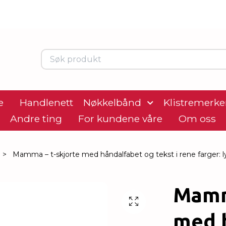
e
Handlenett
Nøkkelbånd
Klistremerke
Andre ting
For kundene våre
Om oss
Mamma – t-skjorte med håndalfabet og tekst i rene farger: lys
Mamm
med 