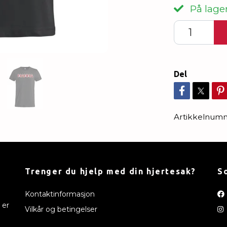
På lager
Del
Artikkelnum
Trenger du hjelp med din hjertesak?
S
Kontaktinformasjon
 er
Vilkår og betingelser