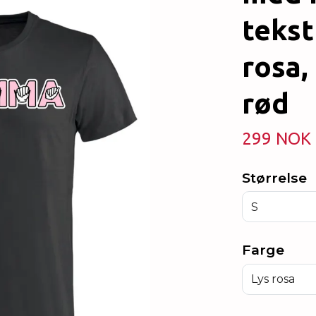
tekst
rosa,
rød
299 NOK
Størrelse
S
Farge
Lys rosa