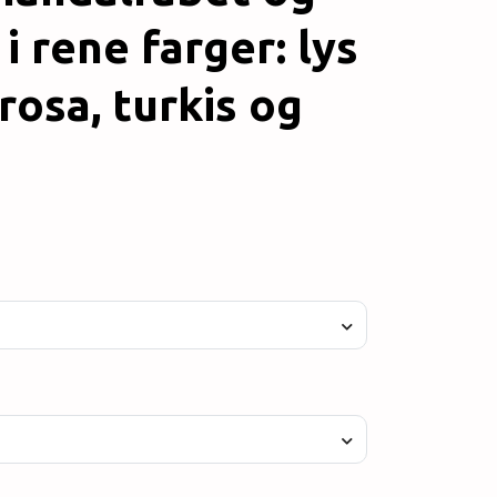
 i rene farger: lys
 rosa, turkis og