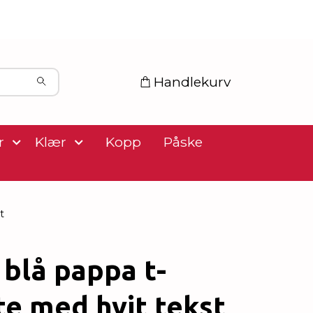
Handlekurv
r
Klær
Kopp
Påske
t
blå pappa t-
te med hvit tekst