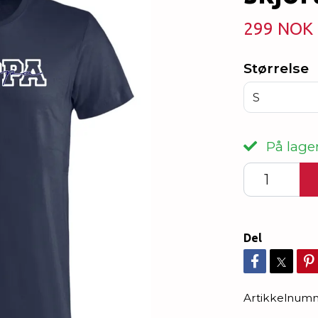
299 NOK
Størrelse
S
På lager
Del
Artikkelnum