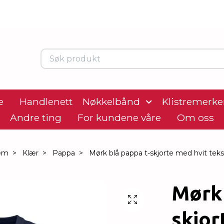
e
Handlenett
Nøkkelbånd
Klistremerke
Andre ting
For kundene våre
Om oss
em
Klær
Pappa
Mørk blå pappa t-skjorte med hvit teks
Mørk 
skjor