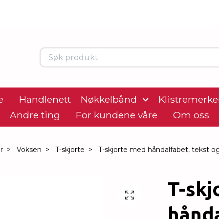
e
Handlenett
Nøkkelbånd
Klistremerke
Andre ting
For kundene våre
Om oss
r
Voksen
T-skjorte
T-skjorte med håndalfabet, tekst og
T-skj
hånda