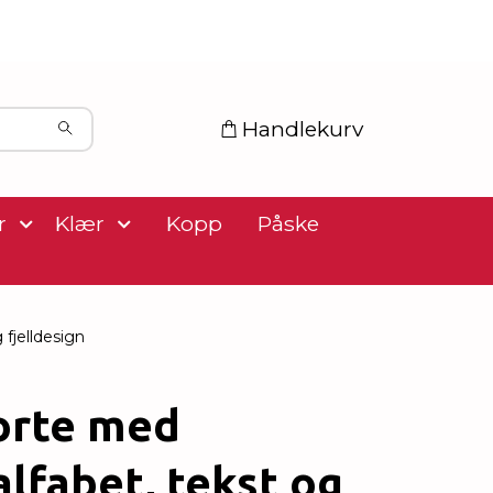
Handlekurv
r
Klær
Kopp
Påske
 fjelldesign
orte med
lfabet, tekst og