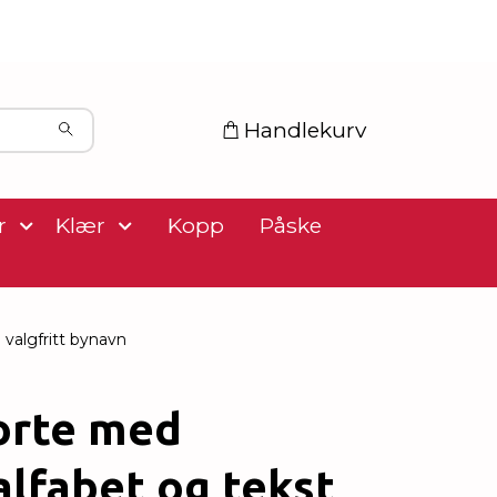
Handlekurv
r
Klær
Kopp
Påske
valgfritt bynavn
orte med
lfabet og tekst