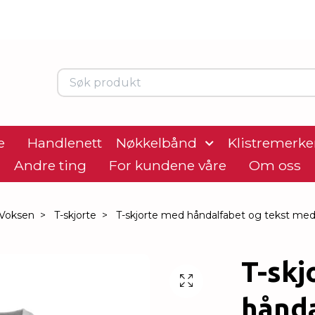
e
Handlenett
Nøkkelbånd
Klistremerke
Andre ting
For kundene våre
Om oss
Voksen
T-skjorte
T-skjorte med håndalfabet og tekst med 
T-skj
hånda