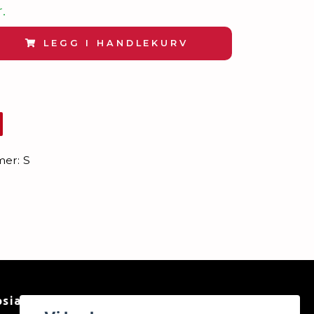
.
LEGG I HANDLEKURV
mer:
S
osiale medier