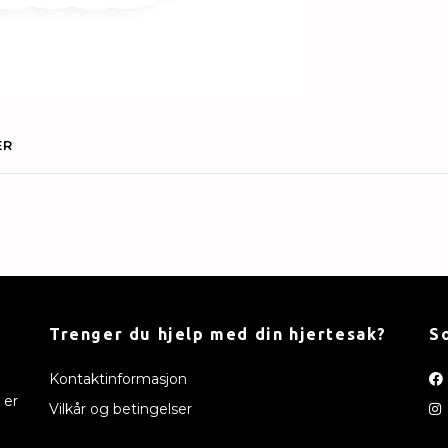
ER
Trenger du hjelp med din hjertesak?
S
Kontaktinformasjon
 er
Vilkår og betingelser