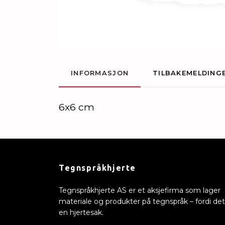
INFORMASJON
TILBAKEMELDING
6x6 cm
Tegnspråkhjerte
Tegnspråkhjerte AS er et aksjefirma som lager
materiale og produkter på tegnspråk – fordi det
en hjertesak.