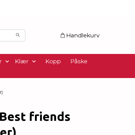
Handlekurv
r
Klær
Kopp
Påske
r)
Best friends
er)